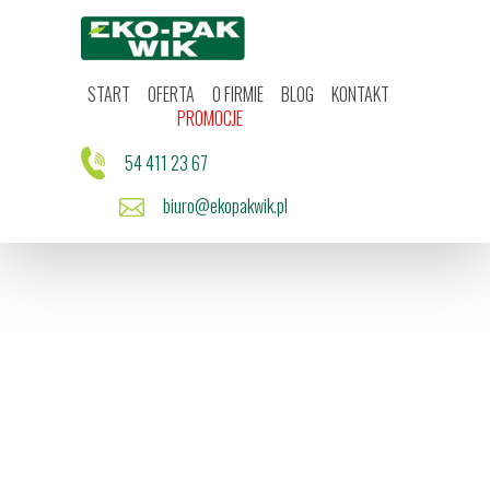
Start
Oferta
O firmie
Blog
START
OFERTA
O FIRMIE
BLOG
KONTAKT
Kontakt
PROMOCJE
Promocje
54 411 23 67
biuro@ekopakwik.pl