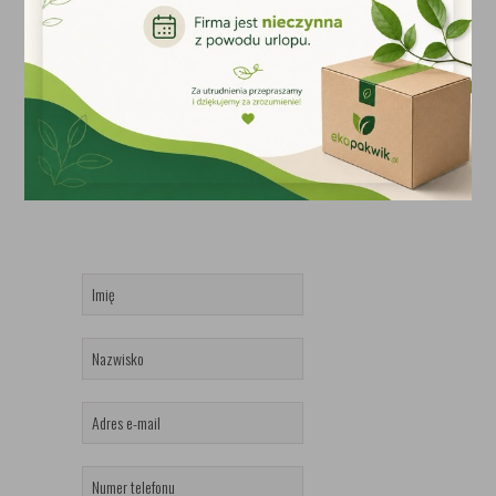
Email
biuro@ekopakwik.pl
zamowienia@ekopakwik.pl
Godziny otwarcia
Poniedziałek - Piątek: 8:00-16:00
Sobota: 9:00-13:00