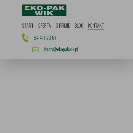
Start
Oferta
O firmie
Blog
START
OFERTA
O FIRMIE
BLOG
KONTAKT
Kontakt
Promocje
54 411 23 67
biuro@ekopakwik.pl