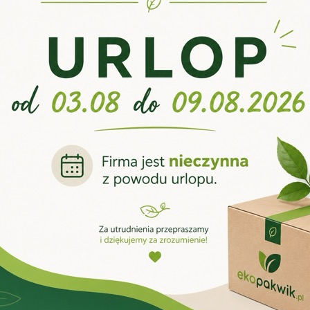
 rolę w procesie sprzedaży, logistyki i budowania wizerunku marki. 
 tekturowych, to inwestycja w jakość, bezpieczeństwo produktów oraz 
ologiczny, trwały i niezwykle wszechstronny, dlatego zyskuje coraz wię
ez logistykę, aż po e-commerce.
a opakowań tekturowych
owań tekturowych zapewnia kompleksowe rozwiązania dostosowane do p
iwersalne opakowania, które doskonale sprawdzają się w transporcie
e klejone
– idealne do szybkiego składania i bezpiecznego pakowania
w gastronomii, zapewniające utrzymanie ciepła i świeżości potraw.
ane w logistyce i magazynowaniu, gwarantujące stabilizację oraz och
kie i funkcjonalne opakowania do ciast, tortów i wyrobów cukierniczych
– pozwalające na personalizację opakowań i budowanie rozpoznawaln
o wybrać profesjonalnego produc
z doświadczonym producentem opakowań tekturowych, zyskujesz pewn