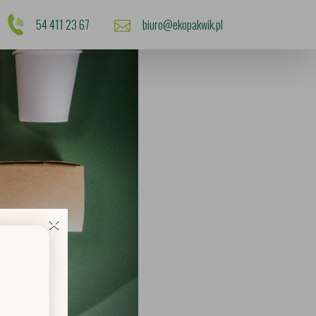
54 411 23 67
biuro@ekopakwik.pl
×