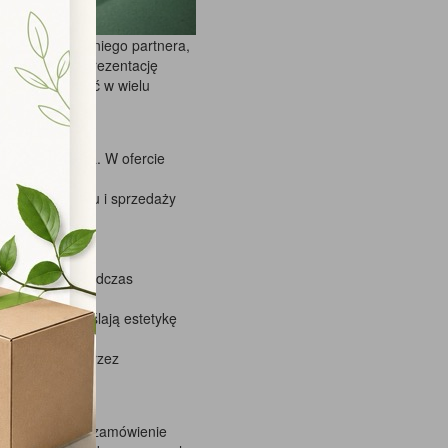
Wybór odpowiedniego partnera,
profesjonalną prezentację
kszą popularność w wielu
otrzeb klienta. W ofercie
, magazynowaniu i sprzedaży
 produktów.
ronę towarów podczas
, które podkreślają estetykę
ości marki poprzez
enta?
ość, że każde zamówienie