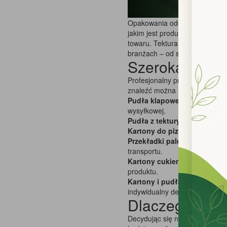
Opakowania odgrywają kluczową
jakim jest producent opakowań
towaru. Tektura to materiał ek
branżach – od spożywczej, prz
Szeroka ofert
Profesjonalny producent opak
znaleźć można między innymi:
Pudła klapowe z tektury
– un
wysyłkowej.
Pudła z tektury jednostronni
Kartony do pizzy
– niezbędne 
Przekładki paletowe
– stosow
transportu.
Kartony cukiernicze
– eleganc
produktu.
Kartony i pudła z nadrukiem
indywidualny design.
Dlaczego wart
Decydując się na współpracę 