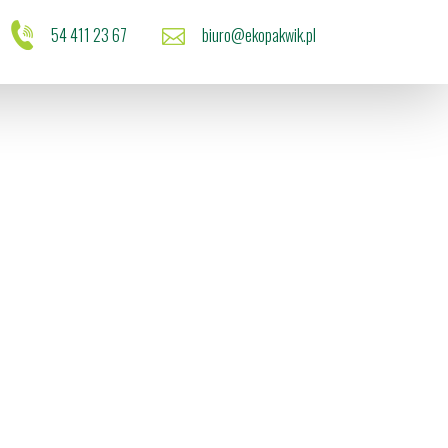
54 411 23 67
biuro@ekopakwik.pl