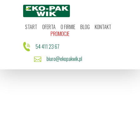
Start
Oferta
O firmie
Blog
START
OFERTA
O FIRMIE
BLOG
KONTAKT
Kontakt
PROMOCJE
Promocje
54 411 23 67
biuro@ekopakwik.pl