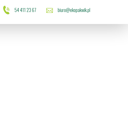
54 411 23 67
biuro@ekopakwik.pl