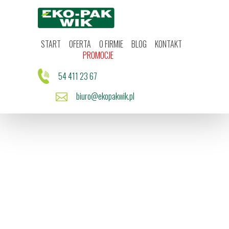
Start
Oferta
O firmie
Blog
START
OFERTA
O FIRMIE
BLOG
KONTAKT
Kontakt
PROMOCJE
Promocje
54 411 23 67
biuro@ekopakwik.pl