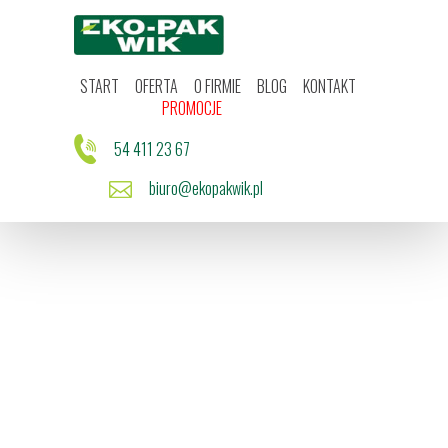
Start
Oferta
O firmie
Blog
START
OFERTA
O FIRMIE
BLOG
KONTAKT
Kontakt
PROMOCJE
Promocje
54 411 23 67
biuro@ekopakwik.pl