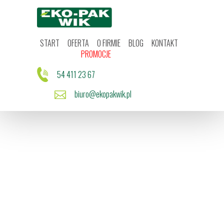
Start
Oferta
O firmie
Blog
START
OFERTA
O FIRMIE
BLOG
KONTAKT
Kontakt
PROMOCJE
Promocje
54 411 23 67
biuro@ekopakwik.pl