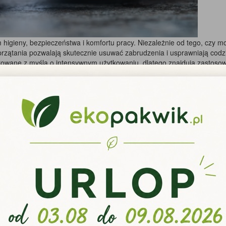
im higieny, bezpieczeństwa i komfortu pracy. Niezależnie od tego, czy 
sprzątania pozwalają skutecznie usuwać zabrudzenia i usprawniają co
ktowane z myślą o intensywnym użytkowaniu, dlatego znajdują zastoso
odzaju powierzchni?
iane wymagają innych środków niż płytki ceramiczne, a elementy ze sta
szkodzeń.Równie ważne jest stosowanie produktów przeznaczonych do k
onych wymaganiach higienicznych.
łatwiają codzienną pracę
ych, ale również od odpowiednio dobranych akcesoriów. Mopy, wiadra 
ch.W wielu branżach niezbędne są także czyściwa włókninowe, które dz
i na mokro.
zeństwo i higiena
i. W zależności od rodzaju wykonywanych czynności można wybierać s
zne i działanie wielu substancji chemicznych. Modele winylowe są czę
a.