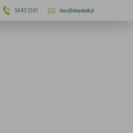
54 411 23 67
biuro@ekopakwik.pl