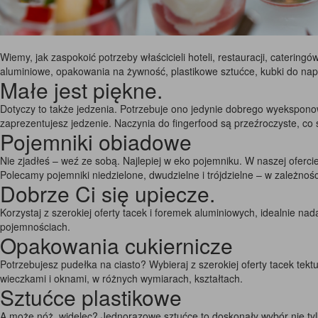
Wiemy, jak zaspokoić potrzeby właścicieli hoteli, restauracji, caterin
aluminiowe, opakowania na żywność, plastikowe sztućce, kubki do napo
Małe jest piękne.
Dotyczy to także jedzenia. Potrzebuje ono jedynie dobrego wyekspono
zaprezentujesz jedzenie. Naczynia do fingerfood są przeźroczyste, co
Pojemniki obiadowe
Nie zjadłeś – weź ze sobą. Najlepiej w eko pojemniku. W naszej oferc
Polecamy pojemniki niedzielone, dwudzielne i trójdzielne – w zależnoś
Dobrze Ci się upiecze.
Korzystaj z szerokiej oferty tacek i foremek aluminiowych, idealnie na
pojemnościach.
Opakowania cukiernicze
Potrzebujesz pudełka na ciasto? Wybieraj z szerokiej oferty tacek tek
wieczkami i oknami, w różnych wymiarach, kształtach.
Sztućce plastikowe
A może nóż, widelec? Jednorazowe sztućce to doskonały wybór nie tylko