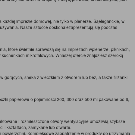
a każdej imprezie domowej, nie tylko w plenerze. Sąeleganckie, w
as używania. Nasze sztućce doskonalezaprezentują się podczas
ia, które świetnie sprawdzą się na imprezach wplenerze, piknikach,
w kuchenkach mikrofalowych. Wnaszej ofercie znajdziesz szeroką
 gorących, sheka z wieczkiem z otworem lub bez, a także filiżanki
eczki papierowe o pojemności 200, 300 oraz 500 ml pakowane po 6,
ektowane i rozmieszczone otwory wentylacyjne umożliwią szybsze
i i kształtach, zamykane lub otwarte.
h powierzchni. Kompleksowe zaopatrzenie w produkty do utrzymania