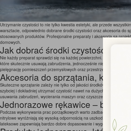
Utrzymanie czystości to nie tylko kwestia estetyki, ale przede wszystk
warsztacie, odpowiednio dobrane środki czystości oraz akcesoria do 
stosowanych produktów. Profesjonalne preparaty i akcesoria są proje
domowych.
Jak dobrać środki czystości do r
Nie każdy preparat sprawdzi się na każdej powierzchni. Podłogi drewn
które skutecznie usuwają zabrudzenia, jednocześnie nie powodując u
pielęgnację pomieszczeń przemysłowych oraz przestrzeni o podwyższ
Akcesoria do sprzątania, które u
Skuteczne sprzątanie zależy nie tylko od jakości środków czyszcząc
szybciej i dokładniej utrzymać czystość nawet na dużych powierzchnia
usuwania zabrudzeń, wycierania maszyn oraz czyszczenia powierzchn
Jednorazowe rękawice – bezpiec
Podczas wykonywania prac porządkowych warto zadbać o ochronę dłon
nitrylowe wyróżniają się wysoką odpornością na uszkodzenia mechanic
lateksowe zapewniają bardzo dobre dopasowanie i wygodę użytkowani