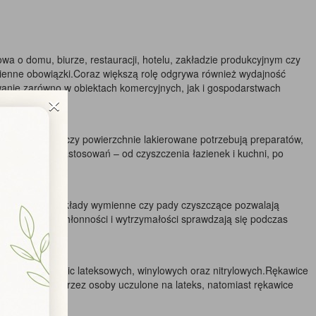
mowa o domu, biurze, restauracji, hotelu, zakładzie produkcyjnym czy
dzienne obowiązki.Coraz większą rolę odgrywa również wydajność
wanie zarówno w obiektach komercyjnych, jak i gospodarstwach
×
li nierdzewnej czy powierzchnie lakierowane potrzebują preparatów,
onkretnych zastosowań – od czyszczenia łazienek i kuchni, po
z wyciskaczem, wkłady wymienne czy pady czyszczące pozwalają
ięki wysokiej chłonności i wytrzymałości sprawdzają się podczas
pośród rękawic lateksowych, winylowych oraz nitrylowych.Rękawice
sto wybierane przez osoby uczulone na lateks, natomiast rękawice