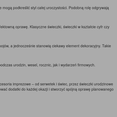
mogą podkreślić styl całej uroczystości. Podobną rolę odgrywają
fektowną oprawę. Klasyczne świeczki, świeczki w kształcie cyfr czy
apojów, a jednocześnie stanowią ciekawy element dekoracyjny. Takie
dczas urodzin, wesel, rocznic, jak i wydarzeń firmowych.
esoria imprezowe – od serwetek i świec, przez świeczki urodzinowe
sować dodatki do każdej okazji i stworzyć spójną oprawę planowanego