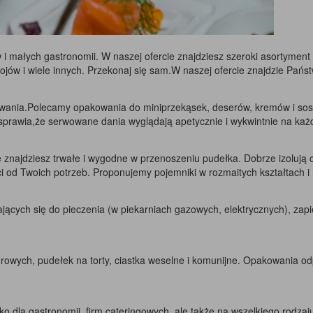
gów i małych gastronomii. W naszej ofercie znajdziesz szeroki asortyme
jów i wiele innych. Przekonaj się sam.W naszej ofercie znajdzie Państ
wania.Polecamy opakowania do miniprzekąsek, deserów, kremów i sosów
 sprawia,że serwowane dania wyglądają apetycznie i wykwintnie na każ
ie znajdziesz trwałe i wygodne w przenoszeniu pudełka. Dobrze izoluj
ci od Twoich potrzeb. Proponujemy pojemniki w rozmaitych kształtach i
dających się do pieczenia (w piekarniach gazowych, elektrycznych), zap
turowych, pudełek na torty, ciastka weselne i komunijne. Opakowania od
 dla gastronomii, firm cateringowych, ale także na wszelkiego rodzaju