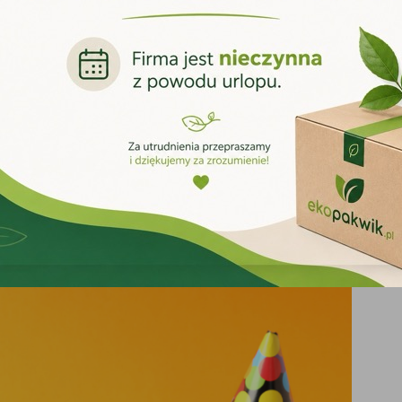
iezbędne w każdej firmie
 higieniczne przeznaczone do codziennego użytku. Papiery toaletowe,
r odpowiednich produktów pozwala ograniczyć częstotliwość ich wymi
kładach produkcyjnych.
zność w wymagających warunkach
tarczające. Profesjonalna chemia znajduje zastosowanie wszędzie tam,
omieszczeń.Podobnie wygląda sytuacja w motoryzacji. Odpowiednio do
e chroniąc poszczególne elementy przed przedwczesnym zużyciem.
zymania czystości
stosowany do charakteru wykonywanej pracy oraz rodzaju czyszczonyc
two oraz zapewnić wysoki standard czystości.W ofercie EkoPakWik dost
awic jednorazowych, papierów toaletowych, ręczników papierowych, wo
 znaleźć rozwiązania dopasowane do swoich potrzeb.