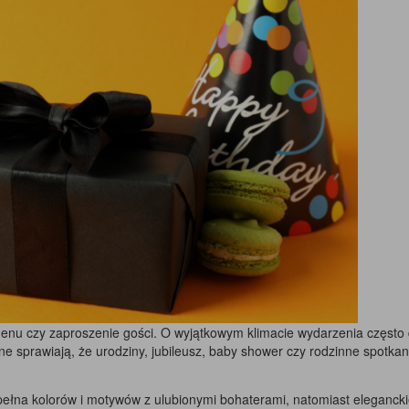
 menu czy zaproszenie gości. O wyjątkowym klimacie wydarzenia częst
one sprawiają, że urodziny, jubileusz, baby shower czy rodzinne spotka
pełna kolorów i motywów z ulubionymi bohaterami, natomiast eleganck