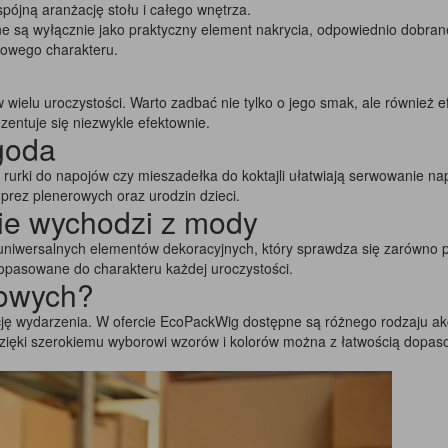
spójną aranżację stołu i całego wnętrza.
są wyłącznie jako praktyczny element nakrycia, odpowiednio dobrane 
kowego charakteru.
wielu uroczystości. Warto zadbać nie tylko o jego smak, ale również e
ezentuje się niezwykle efektownie.
ygoda
we rurki do napojów czy mieszadełka do koktajli ułatwiają serwowanie n
prez plenerowych oraz urodzin dzieci.
nie wychodzi z mody
 uniwersalnych elementów dekoracyjnych, który sprawdza się zarówno po
dopasowane do charakteru każdej uroczystości.
zowych?
ję wydarzenia. W ofercie EcoPackWig dostępne są różnego rodzaju akc
. Dzięki szerokiemu wyborowi wzorów i kolorów można z łatwością dopa