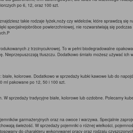
orczych po 6, 12, oraz 100 szt.
najdziesz takie rodzaje łyżek,noży czy widelców, które sprawdzą się n
Dzięki specjalnejobróbce powierzchniowej, nie rozwarstwiają się podcz
ych.P
produkowanych z trzcinycukrowej. To w pełni biodegradowalne opakowan
turę. Nieprzepuszczają tłuszczu. Dodatkowo śmiało możesz używać ich 
: białe, kolorowe. Dodatkowo w sprzedaży kubki kawowe lub do napojów
0 ml pakowane po 12, 50 i 100 szt.
h. W sprzedaży tradycyjne białe, kolorowe lub ozdobne. Polecamy kub
jemników garmażeryjnych oraz na owoce i warzywa. Specjalnie zaproj
achowają świeżość. W sprzedaży pojemniki o różnej wielkości, pojemnośc
stosowany do charakteru wykonywanej pracy oraz rodzaju czyszczonyc