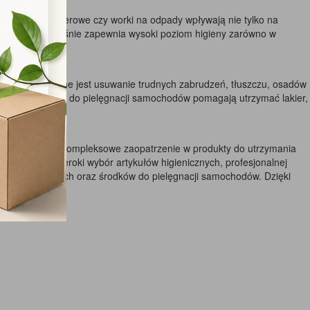
 ręczniki papierowe czy worki na odpady wpływają nie tylko na
any, a jednocześnie zapewnia wysoki poziom higieny zarówno w
 gdzie konieczne jest usuwanie trudnych zabrudzeń, tłuszczu, osadów
brane preparaty do pielęgnacji samochodów pomagają utrzymać lakier,
h powierzchni. Kompleksowe zaopatrzenie w produkty do utrzymania
ępny jest szeroki wybór artykułów higienicznych, profesjonalnej
rków sanitarnych oraz środków do pielęgnacji samochodów. Dzięki