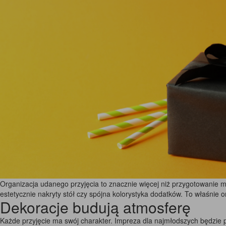
Organizacja udanego przyjęcia to znacznie więcej niż przygotowanie
estetycznie nakryty stół czy spójna kolorystyka dodatków. To właśnie 
Dekoracje budują atmosferę
Każde przyjęcie ma swój charakter. Impreza dla najmłodszych będzie 