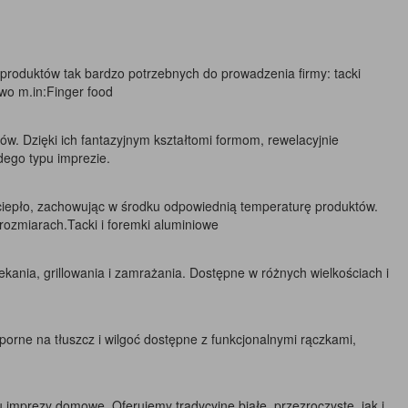
nt produktów tak bardzo potrzebnych do prowadzenia firmy: tacki
wo m.in:Finger food
. Dzięki ich fantazyjnym kształtomi formom, rewelacyjnie
dego typu imprezie.
ą ciepło, zachowując w środku odpowiednią temperaturę produktów.
 rozmiarach.Tacki i foremki aluminiowe
iekania, grillowania i zamrażania. Dostępne w różnych wielkościach i
porne na tłuszcz i wilgoć dostępne z funkcjonalnymi rączkami,
 imprezy domowe. Oferujemy tradycyjne białe, przezroczyste, jak i