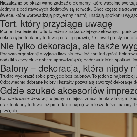
Niezależnie od okazji warto zadbać o elementy, które wspólnie tworzą 
Jednym z podstawowych dodatków są serwetki. Choć często traktowane 
świece, które wprowadzają przyjemny nastrój i nadają spotkaniu wyjąt
Tort, który przyciąga uwagę
Moment wniesienia tortu to jeden z najbardziej wyczekiwanych punktów 
dekoracyjne fontanny tortowe potrafią sprawić, że nawet prosty tort pr
Nie tylko dekoracja, ale także w
Podczas organizacji przyjęcia liczy się również komfort gości. Koloro
dodatki szczególnie dobrze sprawdzają się podczas letnich spotkań, im
Balony – dekoracja, która nigdy 
Trudno wyobrazić sobie przyjęcie bez balonów. To jeden z najbardziej
Odpowiednio dobrane kolory i kształty pozwalają stworzyć dekoracje 
Gdzie szukać akcesoriów impre
Kompletowanie dekoracji w jednym miejscu znacznie ułatwia organizac
oraz fontanny tortowe, aż po rurki do napojów, mieszadełka i balony
przyjęcia.