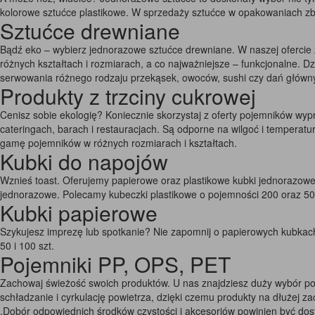
kolorowe sztućce plastikowe. W sprzedaży sztućce w opakowaniach zbi
Sztućce drewniane
Bądź eko – wybierz jednorazowe sztućce drewniane. W naszej ofercie z
różnych kształtach i rozmiarach, a co najważniejsze – funkcjonalne. 
serwowania różnego rodzaju przekąsek, owoców, sushi czy dań główn
Produkty z trzciny cukrowej
Cenisz sobie ekologię? Koniecznie skorzystaj z oferty pojemników wy
cateringach, barach i restauracjach. Są odporne na wilgoć i tempera
gamę pojemników w różnych rozmiarach i kształtach.
Kubki do napojów
Wznieś toast. Oferujemy papierowe oraz plastikowe kubki jednorazowe
jednorazowe. Polecamy kubeczki plastikowe o pojemności 200 oraz 50
Kubki papierowe
Szykujesz imprezę lub spotkanie? Nie zapomnij o papierowych kubkac
50 i 100 szt.
Pojemniki PP, OPS, PET
Zachowaj świeżość swoich produktów. U nas znajdziesz duży wybór po
schładzanie i cyrkulację powietrza, dzięki czemu produkty na dłużej z
,Dobór odpowiednich środków czystości i akcesoriów powinien być do