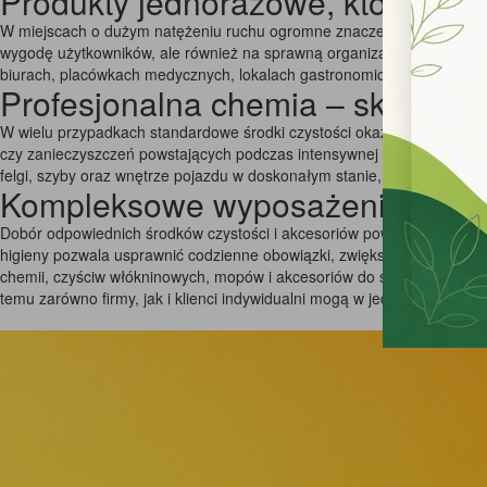
Produkty jednorazowe, które są n
W miejscach o dużym natężeniu ruchu ogromne znaczenie mają artykuły
wygodę użytkowników, ale również na sprawną organizację pracy.Dobó
biurach, placówkach medycznych, lokalach gastronomicznych, jak i za
Profesjonalna chemia – skutec
W wielu przypadkach standardowe środki czystości okazują się niewys
czy zanieczyszczeń powstających podczas intensywnej eksploatacji p
felgi, szyby oraz wnętrze pojazdu w doskonałym stanie, jednocześni
Kompleksowe wyposażenie do utr
Dobór odpowiednich środków czystości i akcesoriów powinien być do
higieny pozwala usprawnić codzienne obowiązki, zwiększyć bezpieczeńs
chemii, czyściw włókninowych, mopów i akcesoriów do sprzątania, ręk
temu zarówno firmy, jak i klienci indywidualni mogą w jednym miejscu