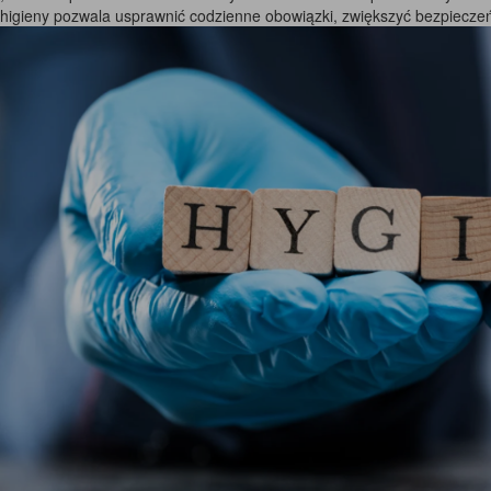
higieny pozwala usprawnić codzienne obowiązki, zwiększyć bezpieczeń