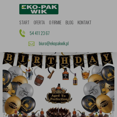
Start
Oferta
O firmie
Blog
START
OFERTA
O FIRMIE
BLOG
KONTAKT
Kontakt
Promocje
54 411 23 67
biuro@ekopakwik.pl