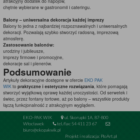
atrakcyjny dodatek do napojów,
chętnie wybierane w gastronomii i cateringu.
Balony – uniwersalna dekoracja każdej imprezy
Balony to jedna z najbardziej rozpoznawalnych i uniwersalnych
dekoracji. Pozwalają szybko stworzyć radosną, imprezową
atmosferę.
Zastosowanie balonów:
urodziny i jubileusze,
imprezy firmowe i promocyjne,
dekoracje sal i plenerów.
Podsumowanie
Artykuły dekoracyjne dostępne w ofercie
EKO PAK
WIK
to
praktyczne i estetyczne rozwiązania
, które pomagają
stworzyć wyjątkową oprawę każdej uroczystości. Od serwetek i
świec, przez fontany tortowe, aż po balony – wszystkie produkty
łączą funkcjonalność z atrakcyjnym wyglądem.
EKO-PAK WIK
ul. Skorupki 1A, 87-800
Włocławek
tel./fax: 54 411 23 67
biuro@ekopakwik.pl
Projekt i realizacja:
PloArt.pl