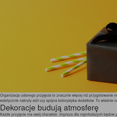
Organizacja udanego przyjęcia to znacznie więcej niż przygotowanie
estetycznie nakryty stół czy spójna kolorystyka dodatków. To właśnie 
Dekoracje budują atmosferę
Każde przyjęcie ma swój charakter. Impreza dla najmłodszych będzie 