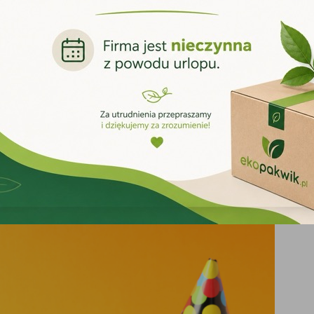
iezbędne w każdej firmie
 higieniczne przeznaczone do codziennego użytku. Papiery toaletowe,
r odpowiednich produktów pozwala ograniczyć częstotliwość ich wymi
kładach produkcyjnych.
zność w wymagających warunkach
tarczające. Profesjonalna chemia znajduje zastosowanie wszędzie tam,
omieszczeń.Podobnie wygląda sytuacja w motoryzacji. Odpowiednio do
e chroniąc poszczególne elementy przed przedwczesnym zużyciem.
zymania czystości
stosowany do charakteru wykonywanej pracy oraz rodzaju czyszczonyc
two oraz zapewnić wysoki standard czystości.W ofercie EkoPakWik dost
awic jednorazowych, papierów toaletowych, ręczników papierowych, wo
 znaleźć rozwiązania dopasowane do swoich potrzeb.