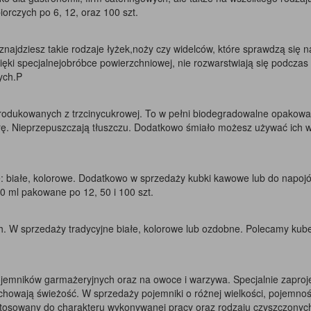
orczych po 6, 12, oraz 100 szt.
najdziesz takie rodzaje łyżek,noży czy widelców, które sprawdzą się n
Dzięki specjalnejobróbce powierzchniowej, nie rozwarstwiają się podcz
ych.P
produkowanych z trzcinycukrowej. To w pełni biodegradowalne opakowan
turę. Nieprzepuszczają tłuszczu. Dodatkowo śmiało możesz używać ich 
: białe, kolorowe. Dodatkowo w sprzedaży kubki kawowe lub do napojów
0 ml pakowane po 12, 50 i 100 szt.
h. W sprzedaży tradycyjne białe, kolorowe lub ozdobne. Polecamy kub
jemników garmażeryjnych oraz na owoce i warzywa. Specjalnie zaproj
achowają świeżość. W sprzedaży pojemniki o różnej wielkości, pojemnośc
stosowany do charakteru wykonywanej pracy oraz rodzaju czyszczonyc