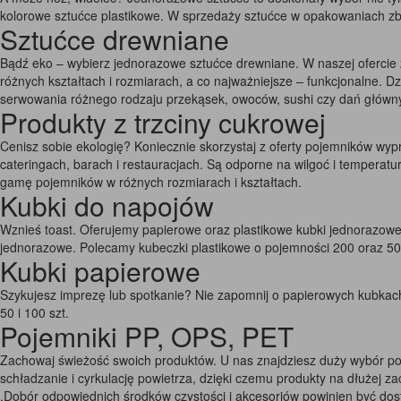
kolorowe sztućce plastikowe. W sprzedaży sztućce w opakowaniach zbi
Sztućce drewniane
Bądź eko – wybierz jednorazowe sztućce drewniane. W naszej ofercie z
różnych kształtach i rozmiarach, a co najważniejsze – funkcjonalne. 
serwowania różnego rodzaju przekąsek, owoców, sushi czy dań główn
Produkty z trzciny cukrowej
Cenisz sobie ekologię? Koniecznie skorzystaj z oferty pojemników wy
cateringach, barach i restauracjach. Są odporne na wilgoć i tempera
gamę pojemników w różnych rozmiarach i kształtach.
Kubki do napojów
Wznieś toast. Oferujemy papierowe oraz plastikowe kubki jednorazowe
jednorazowe. Polecamy kubeczki plastikowe o pojemności 200 oraz 50
Kubki papierowe
Szykujesz imprezę lub spotkanie? Nie zapomnij o papierowych kubkac
50 i 100 szt.
Pojemniki PP, OPS, PET
Zachowaj świeżość swoich produktów. U nas znajdziesz duży wybór po
schładzanie i cyrkulację powietrza, dzięki czemu produkty na dłużej z
,Dobór odpowiednich środków czystości i akcesoriów powinien być do