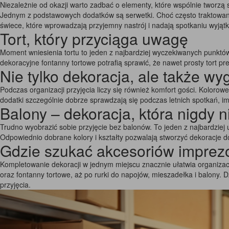
Niezależnie od okazji warto zadbać o elementy, które wspólnie tworzą 
Jednym z podstawowych dodatków są serwetki. Choć często traktowane 
świece, które wprowadzają przyjemny nastrój i nadają spotkaniu wyjąt
Tort, który przyciąga uwagę
Moment wniesienia tortu to jeden z najbardziej wyczekiwanych punktów 
dekoracyjne fontanny tortowe potrafią sprawić, że nawet prosty tort pr
Nie tylko dekoracja, ale także w
Podczas organizacji przyjęcia liczy się również komfort gości. Koloro
dodatki szczególnie dobrze sprawdzają się podczas letnich spotkań, im
Balony – dekoracja, która nigdy 
Trudno wyobrazić sobie przyjęcie bez balonów. To jeden z najbardziej
Odpowiednio dobrane kolory i kształty pozwalają stworzyć dekoracje 
Gdzie szukać akcesoriów impre
Kompletowanie dekoracji w jednym miejscu znacznie ułatwia organizac
oraz fontanny tortowe, aż po rurki do napojów, mieszadełka i balony
przyjęcia.