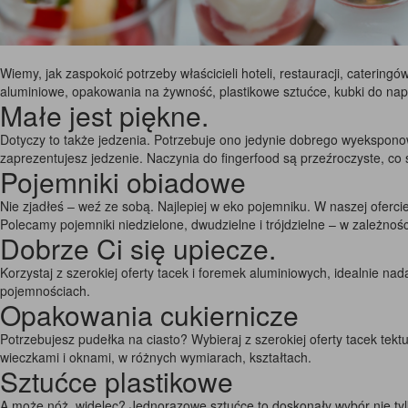
Wiemy, jak zaspokoić potrzeby właścicieli hoteli, restauracji, caterin
aluminiowe, opakowania na żywność, plastikowe sztućce, kubki do napo
Małe jest piękne.
Dotyczy to także jedzenia. Potrzebuje ono jedynie dobrego wyekspono
zaprezentujesz jedzenie. Naczynia do fingerfood są przeźroczyste, co
Pojemniki obiadowe
Nie zjadłeś – weź ze sobą. Najlepiej w eko pojemniku. W naszej oferc
Polecamy pojemniki niedzielone, dwudzielne i trójdzielne – w zależnoś
Dobrze Ci się upiecze.
Korzystaj z szerokiej oferty tacek i foremek aluminiowych, idealnie na
pojemnościach.
Opakowania cukiernicze
Potrzebujesz pudełka na ciasto? Wybieraj z szerokiej oferty tacek tek
wieczkami i oknami, w różnych wymiarach, kształtach.
Sztućce plastikowe
A może nóż, widelec? Jednorazowe sztućce to doskonały wybór nie tylko