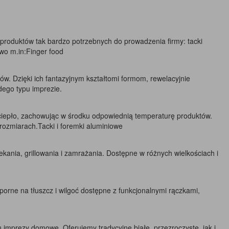
nt produktów tak bardzo potrzebnych do prowadzenia firmy: tacki
wo m.in:Finger food
. Dzięki ich fantazyjnym kształtomi formom, rewelacyjnie
dego typu imprezie.
ą ciepło, zachowując w środku odpowiednią temperaturę produktów.
 rozmiarach.Tacki i foremki aluminiowe
iekania, grillowania i zamrażania. Dostępne w różnych wielkościach i
porne na tłuszcz i wilgoć dostępne z funkcjonalnymi rączkami,
 imprezy domowe. Oferujemy tradycyjne białe, przezroczyste, jak i