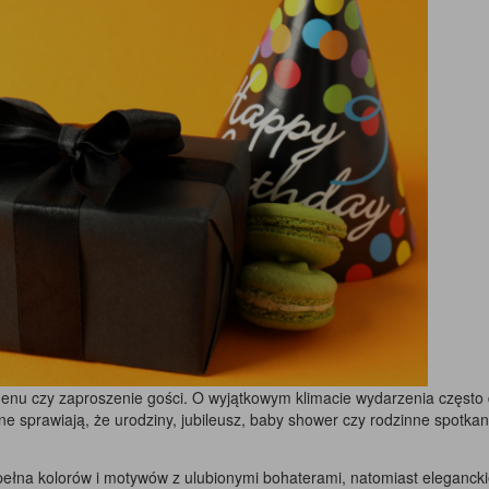
 menu czy zaproszenie gości. O wyjątkowym klimacie wydarzenia częst
one sprawiają, że urodziny, jubileusz, baby shower czy rodzinne spotka
pełna kolorów i motywów z ulubionymi bohaterami, natomiast eleganck