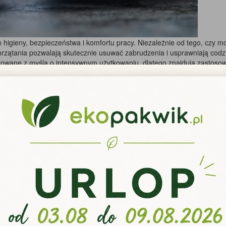
im higieny, bezpieczeństwa i komfortu pracy. Niezależnie od tego, czy 
sprzątania pozwalają skutecznie usuwać zabrudzenia i usprawniają co
ktowane z myślą o intensywnym użytkowaniu, dlatego znajdują zastoso
odzaju powierzchni?
iane wymagają innych środków niż płytki ceramiczne, a elementy ze sta
szkodzeń.Równie ważne jest stosowanie produktów przeznaczonych do k
onych wymaganiach higienicznych.
łatwiają codzienną pracę
ych, ale również od odpowiednio dobranych akcesoriów. Mopy, wiadra 
ch.W wielu branżach niezbędne są także czyściwa włókninowe, które dz
i na mokro.
zeństwo i higiena
i. W zależności od rodzaju wykonywanych czynności można wybierać s
zne i działanie wielu substancji chemicznych. Modele winylowe są czę
a.