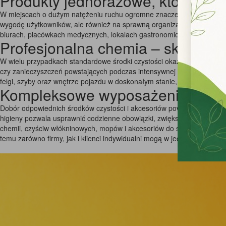
Produkty jednorazowe, które są n
W miejscach o dużym natężeniu ruchu ogromne znaczenie mają artykuły
wygodę użytkowników, ale również na sprawną organizację pracy.Dobó
biurach, placówkach medycznych, lokalach gastronomicznych, jak i za
Profesjonalna chemia – skutec
W wielu przypadkach standardowe środki czystości okazują się niewys
czy zanieczyszczeń powstających podczas intensywnej eksploatacji p
felgi, szyby oraz wnętrze pojazdu w doskonałym stanie, jednocześni
Kompleksowe wyposażenie do utr
Dobór odpowiednich środków czystości i akcesoriów powinien być do
higieny pozwala usprawnić codzienne obowiązki, zwiększyć bezpieczeńs
chemii, czyściw włókninowych, mopów i akcesoriów do sprzątania, ręk
temu zarówno firmy, jak i klienci indywidualni mogą w jednym miejscu