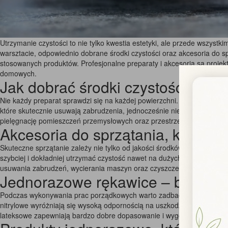
Utrzymanie czystości to nie tylko kwestia estetyki, ale przede wszystk
warsztacie, odpowiednio dobrane środki czystości oraz akcesoria do 
stosowanych produktów. Profesjonalne preparaty i akcesoria są proje
domowych.
Jak dobrać środki czystości do r
Nie każdy preparat sprawdzi się na każdej powierzchni. Podłogi drewn
które skutecznie usuwają zabrudzenia, jednocześnie nie powodując u
pielęgnację pomieszczeń przemysłowych oraz przestrzeni o podwyższ
Akcesoria do sprzątania, które u
Skuteczne sprzątanie zależy nie tylko od jakości środków czyszcząc
szybciej i dokładniej utrzymać czystość nawet na dużych powierzchnia
usuwania zabrudzeń, wycierania maszyn oraz czyszczenia powierzchn
Jednorazowe rękawice – bezpiec
Podczas wykonywania prac porządkowych warto zadbać o ochronę dłon
nitrylowe wyróżniają się wysoką odpornością na uszkodzenia mechanic
lateksowe zapewniają bardzo dobre dopasowanie i wygodę użytkowani