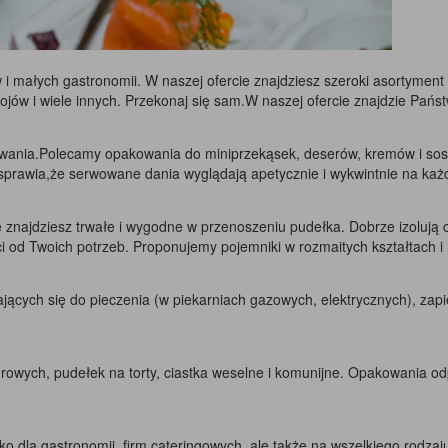
gów i małych gastronomii. W naszej ofercie znajdziesz szeroki asortyme
jów i wiele innych. Przekonaj się sam.W naszej ofercie znajdzie Państ
wania.Polecamy opakowania do miniprzekąsek, deserów, kremów i sosów
 sprawia,że serwowane dania wyglądają apetycznie i wykwintnie na każ
ie znajdziesz trwałe i wygodne w przenoszeniu pudełka. Dobrze izoluj
ci od Twoich potrzeb. Proponujemy pojemniki w rozmaitych kształtach i
dających się do pieczenia (w piekarniach gazowych, elektrycznych), zap
turowych, pudełek na torty, ciastka weselne i komunijne. Opakowania od
 dla gastronomii, firm cateringowych, ale także na wszelkiego rodzaju