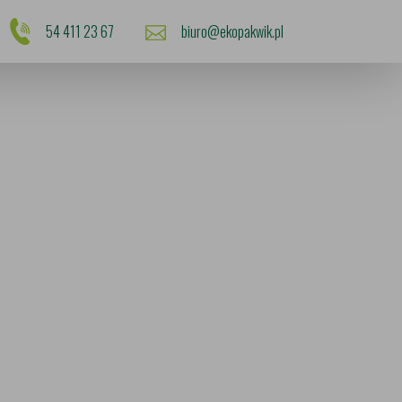
54 411 23 67
biuro@ekopakwik.pl