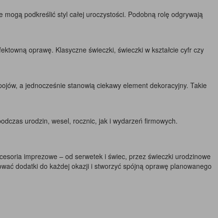
mogą podkreślić styl całej uroczystości. Podobną rolę odgrywają
fektowną oprawę. Klasyczne świeczki, świeczki w kształcie cyfr czy
apojów, a jednocześnie stanowią ciekawy element dekoracyjny. Takie
dczas urodzin, wesel, rocznic, jak i wydarzeń firmowych.
esoria imprezowe – od serwetek i świec, przez świeczki urodzinowe
sować dodatki do każdej okazji i stworzyć spójną oprawę planowanego