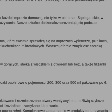
a każdej imprezie domowej, nie tylko w plenerze. Sąeleganckie, w
as używania. Nasze sztućce doskonalezaprezentują się podczas
ia, które świetnie sprawdzą się na imprezach wplenerze, piknikach,
w kuchenkach mikrofalowych. Wnaszej ofercie znajdziesz szeroką
 gorących, sheka z wieczkiem z otworem lub bez, a także filiżanki
eczki papierowe o pojemności 200, 300 oraz 500 ml pakowane po 6,
ektowane i rozmieszczone otwory wentylacyjne umożliwią szybsze
i i kształtach, zamykane lub otwarte.
h powierzchni. Kompleksowe zaopatrzenie w produkty do utrzymania