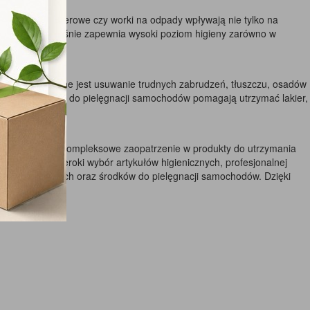
 ręczniki papierowe czy worki na odpady wpływają nie tylko na
any, a jednocześnie zapewnia wysoki poziom higieny zarówno w
 gdzie konieczne jest usuwanie trudnych zabrudzeń, tłuszczu, osadów
brane preparaty do pielęgnacji samochodów pomagają utrzymać lakier,
h powierzchni. Kompleksowe zaopatrzenie w produkty do utrzymania
ępny jest szeroki wybór artykułów higienicznych, profesjonalnej
rków sanitarnych oraz środków do pielęgnacji samochodów. Dzięki