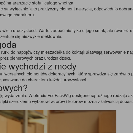
spójną aranżację stołu i całego wnętrza.
są wyłącznie jako praktyczny element nakrycia, odpowiednio dobrane 
kowego charakteru.
wielu uroczystości. Warto zadbać nie tylko o jego smak, ale również e
ezentuje się niezwykle efektownie.
ygoda
we rurki do napojów czy mieszadełka do koktajli ułatwiają serwowanie n
prez plenerowych oraz urodzin dzieci.
nie wychodzi z mody
 uniwersalnych elementów dekoracyjnych, który sprawdza się zarówno po
dopasowane do charakteru każdej uroczystości.
zowych?
ję wydarzenia. W ofercie EcoPackWig dostępne są różnego rodzaju akc
. Dzięki szerokiemu wyborowi wzorów i kolorów można z łatwością dopa