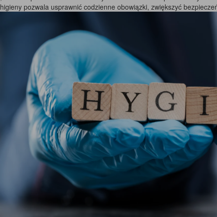
higieny pozwala usprawnić codzienne obowiązki, zwiększyć bezpieczeń