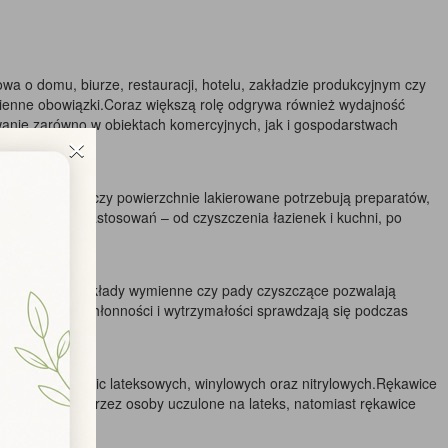
mowa o domu, biurze, restauracji, hotelu, zakładzie produkcyjnym czy
dzienne obowiązki.Coraz większą rolę odgrywa również wydajność
wanie zarówno w obiektach komercyjnych, jak i gospodarstwach
×
li nierdzewnej czy powierzchnie lakierowane potrzebują preparatów,
onkretnych zastosowań – od czyszczenia łazienek i kuchni, po
z wyciskaczem, wkłady wymienne czy pady czyszczące pozwalają
ięki wysokiej chłonności i wytrzymałości sprawdzają się podczas
pośród rękawic lateksowych, winylowych oraz nitrylowych.Rękawice
sto wybierane przez osoby uczulone na lateks, natomiast rękawice